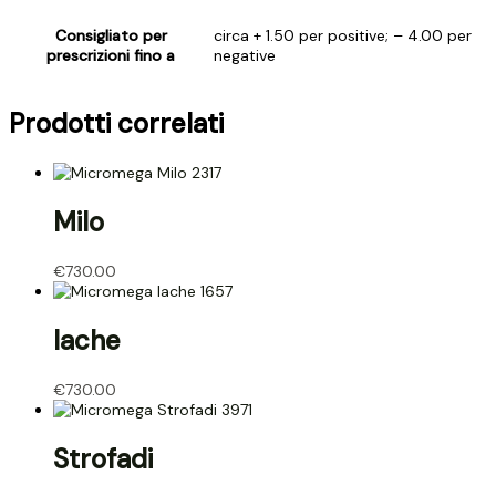
Consigliato per
circa + 1.50 per positive; – 4.00 per
prescrizioni fino a
negative
Prodotti correlati
Milo
€
730.00
Iache
€
730.00
Strofadi