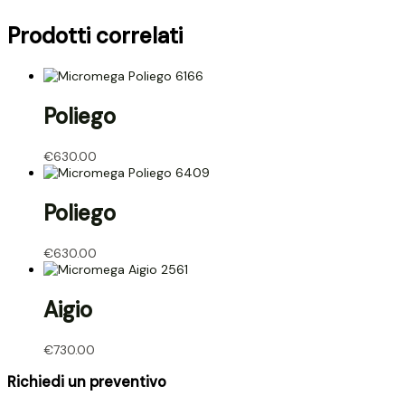
Prodotti correlati
Poliego
€
630.00
Poliego
€
630.00
Aigio
€
730.00
Richiedi un preventivo