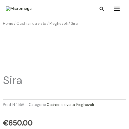
Vai
Main
Cerca
al
Menu
contenuto
Home /
Occhiali da vista
/
Pieghevoli
/ Sira
Sira
Prod. N.
1556
Categorie
Occhiali da vista
,
Pieghevoli
€
650.00