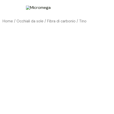
Vai
al
contenuto
Home /
Occhiali da sole
/
Fibra di carbonio
/ Tino