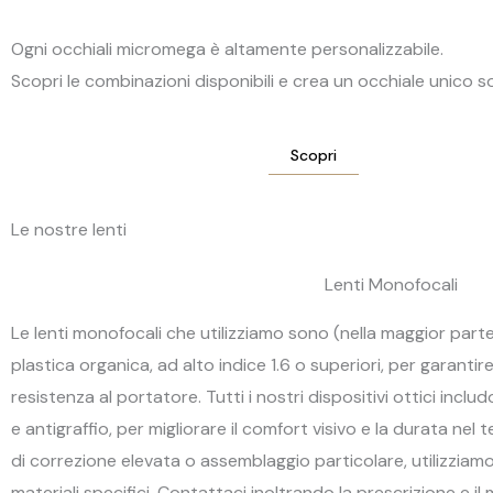
Ogni occhiali micromega è altamente personalizzabile.
Scopri le combinazioni disponibili e crea un occhiale unico so
Scopri
Le nostre lenti
Lenti Monofocali
Le lenti monofocali che utilizziamo sono (nella maggior parte 
plastica organica, ad alto indice 1.6 o superiori, per garantir
resistenza al portatore. Tutti i nostri dispositivi ottici inclu
e antigraffio, per migliorare il comfort visivo e la durata nel
di correzione elevata o assemblaggio particolare, utilizziamo 
materiali specifici. Contattaci inoltrando la prescrizione e il