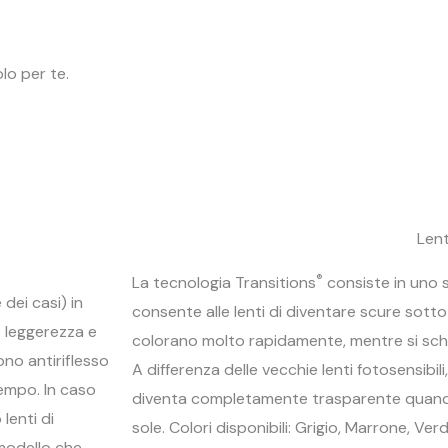
lo per te.
Lent
®
La tecnologia Transitions
consiste in uno 
dei casi) in
consente alle lenti di diventare scure sotto 
e leggerezza e
colorano molto rapidamente, mentre si schi
dono antiriflesso
A differenza delle vecchie lenti fotosensibi
 tempo. In caso
diventa completamente trasparente quando
lenti di
sole. Colori disponibili: Grigio, Marrone, Ver
 modello che