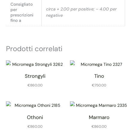
Consigliato
circa + 2.00 per positive; – 4.00 per
per
prescrizioni
negative
fino a
Prodotti correlati
Strongyli
Tino
€
860.00
€
750.00
Othoni
Marmaro
€
860.00
€
860.00