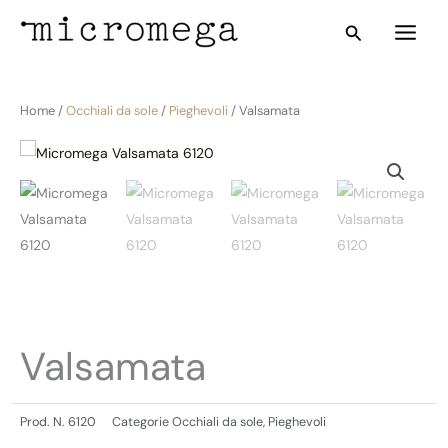
Vai
Main
Cerca
al
Menu
contenuto
Home /
Occhiali da sole
/
Pieghevoli
/ Valsamata
Valsamata
Prod. N.
6120
Categorie
Occhiali da sole
,
Pieghevoli