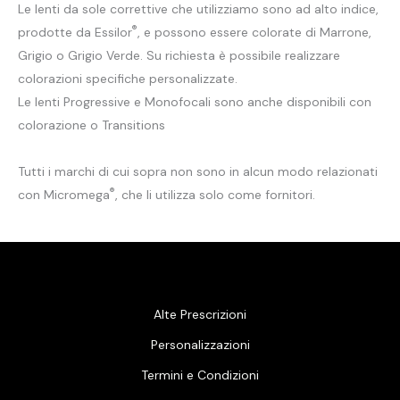
Le lenti da sole correttive che utilizziamo sono ad alto indice,
®
prodotte da Essilor
, e possono essere colorate di Marrone,
Grigio o Grigio Verde. Su richiesta è possibile realizzare
colorazioni specifiche personalizzate.
Le lenti Progressive e Monofocali sono anche disponibili con
colorazione o Transitions
Tutti i marchi di cui sopra non sono in alcun modo relazionati
®
con Micromega
, che li utilizza solo come fornitori.
Alte Prescrizioni
Personalizzazioni
Termini e Condizioni