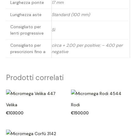
Larghezza ponte
17 mm
Lunghezza aste
Standard (100 mm)
Consigliato per
Si
lenti progressive
Consigliato per
circa + 2.00 per positive; – 4.00 per
prescrizioni fino a
negative
Prodotti correlati
Velika
Rodi
€
1030.00
€
1500.00