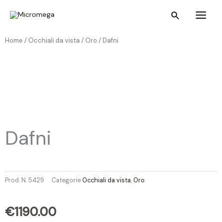
Vai
Main
Cerca
al
Menu
contenuto
Home /
Occhiali da vista
/
Oro
/ Dafni
Dafni
Prod. N.
5429
Categorie
Occhiali da vista
,
Oro
€
1190.00