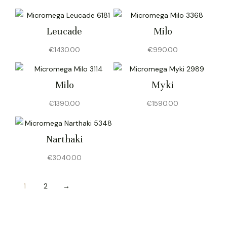
Leucade
Milo
€
1430.00
€
990.00
Milo
Myki
€
1390.00
€
1590.00
Narthaki
€
3040.00
1
2
→