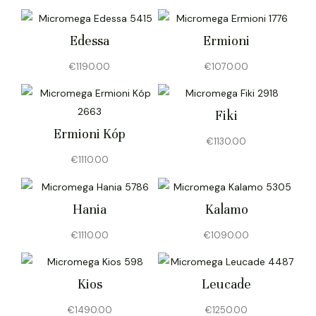
Edessa
Ermioni
€
1190.00
€
1070.00
Fiki
Ermioni Kóp
€
1130.00
€
1110.00
Hania
Kalamo
€
1110.00
€
1090.00
Kios
Leucade
€
1490.00
€
1250.00