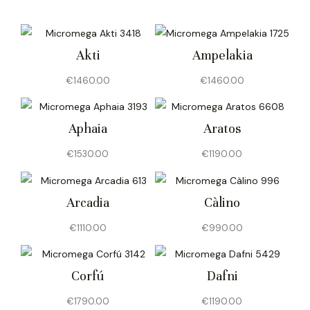
Akti
Ampelakia
€
1460.00
€
1460.00
Aphaia
Aratos
€
1530.00
€
1190.00
Arcadia
Càlino
€
1110.00
€
990.00
Corfú
Dafni
€
1790.00
€
1190.00