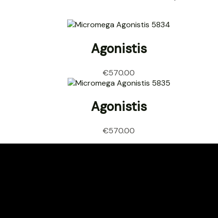
Agonistis
€
570.00
Agonistis
€
570.00