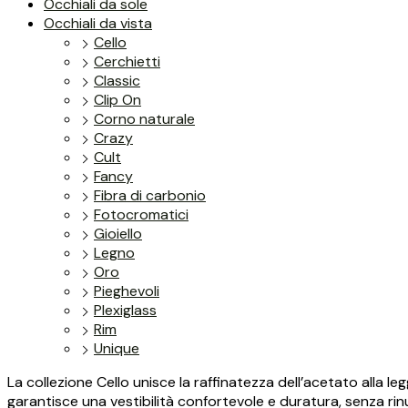
Occhiali da sole
Occhiali da vista
Cello
Cerchietti
Classic
Clip On
Corno naturale
Crazy
Cult
Fancy
Fibra di carbonio
Fotocromatici
Gioiello
Legno
Oro
Pieghevoli
Plexiglass
Rim
Unique
La collezione Cello unisce la raffinatezza dell’acetato alla
garantisce una vestibilità confortevole e duratura, senza rinu